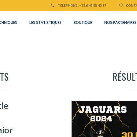
TÉLÉPHONE :
+33 6 46 55 40 17
CONTA
CHNIQUES
LES STATISTIQUES
BOUTIQUE
NOS PARTENAIRES
TS
RÉSUL
tle
nior