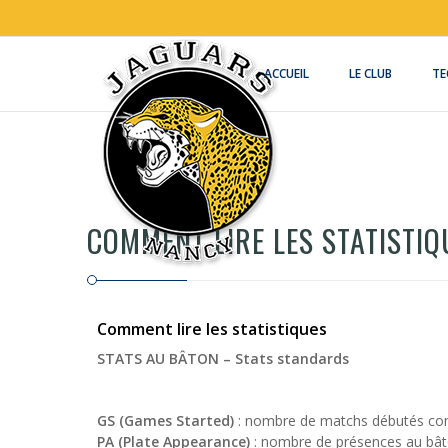
Aller
au
contenu
principal
ACCUEIL
LE CLUB
TE
COMMENT LIRE LES STATISTIQ
Comment lire les statistiques
STATS AU BÂTON – Stats standards
GS (Games Started)
: nombre de matchs débutés com
PA (Plate Appearance)
: nombre de présences au bâ