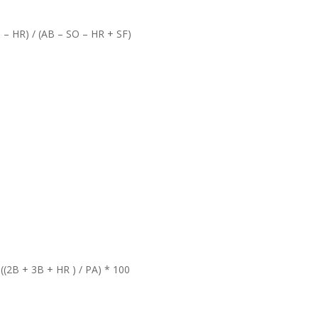
 – HR) / (AB – SO – HR + SF)
((2B + 3B + HR ) / PA) * 100