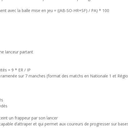
ent avec la balle mise en jeu = ((AB-SO-HR+SF) / PA) * 100
e lanceur partant
tés = 9 * ER / IP
amenée sur 7 manches (format des matchs en Nationale 1 et Régiona
és
édés
teint un frappeur par son lancer
 capable d’attraper et qui permet aux coureurs de progresser sur base