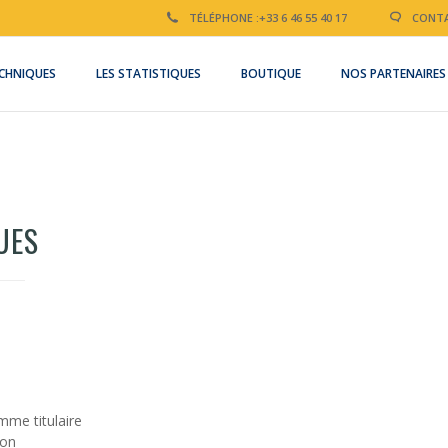
TÉLÉPHONE :
+33 6 46 55 40 17
CONTA
CHNIQUES
LES STATISTIQUES
BOUTIQUE
NOS PARTENAIRES
UES
me titulaire
ton