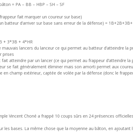
bâton = PA – BB – HBP – SH – SF
frappeur fait marquer un coureur sur base)
n batteur d’arriver sur base sans erreur de la défense) = 1B+2B+3B+
2B + 3*3B + 4*HR
e mauvais lancers du lanceur ce qui permet au batteur d’atteindre la 
r prises
 fait atteindre par un lancer (ce qui permet au frappeur d’atteindre l
ppeur se fait généralement éliminer mais son amorti permet aux coure
pée en champ extérieur, captée de volée par la défense (donc le frapp
ple Vincent Choné a frappé 10 coups sûrs en 24 présences officielle
 les bases. La même chose que la moyenne au bâton, en ajoutant les 