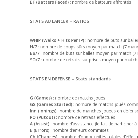
BF (Batters Faced)
: nombre de batteurs affrontés
STATS AU LANCER
– RATIOS
WHIP (Walks + Hits Per IP)
: nombre de buts sur ball
H/7
: nombre de coups sûrs moyen par match (7 man
BB/7
: nombre de buts sur balles moyen par match (7
SO/7
: nombre de retraits sur prises moyen par matc
STATS EN DEFENSE –
Stats standards
G (Games)
: nombre de matchs joués
GS (Games Started)
: nombre de matchs joués comme
Inn (Innings)
: nombre de manches jouées en défens
PO (Putout)
: nombre de retraits effectués
A (Assist)
: nombre d’assistance (le fait de participer 
E (Errors)
: nombre d’erreurs commises
Ch (Chances)
: nombre d’opportunités totales d’effect