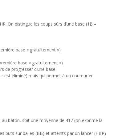
HR. On distingue les coups sûrs d’une base (1B –
première base « gratuitement »)
a première base « gratuitement »)
urs de progresser d’une base
eur est éliminé) mais qui permet à un coureur en
s au bâton, soit une moyenne de 417 (on exprime la
buts sur balles (BB) et atteints par un lancer (HBP)