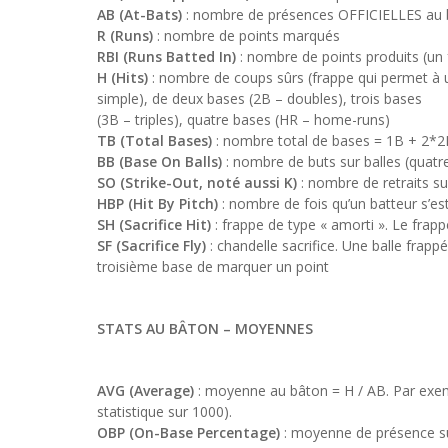
AB (At-Bats)
: nombre de présences OFFICIELLES au 
R (Runs)
: nombre de points marqués
RBI (Runs Batted In)
: nombre de points produits (un 
H (Hits)
: nombre de coups sûrs (frappe qui permet à u
simple), de deux bases (2B – doubles), trois bases
(3B – triples), quatre bases (HR – home-runs)
TB (Total Bases)
: nombre total de bases = 1B + 2*
BB (Base On Balls)
: nombre de buts sur balles (quatr
SO (Strike-Out, noté aussi K)
: nombre de retraits su
HBP (Hit By Pitch)
: nombre de fois qu’un batteur s’est
SH (Sacrifice Hit)
: frappe de type « amorti ». Le fra
SF (Sacrifice Fly)
: chandelle sacrifice. Une balle frap
troisième base de marquer un point
STATS AU BÂTON
– MOYENNES
AVG (Average)
: moyenne au bâton = H / AB. Par exem
statistique sur 1000).
OBP (On-Base Percentage)
: moyenne de présence sur