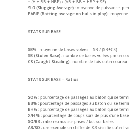
= (H + BB + HBP) / (AB + BB + HBP + SF)
SLG (Slugging Average)
: moyenne de puissance, perm
BABIP (Batting average on balls in play)
: moyenne a
STATS SUR BASE
SB%
: moyenne de bases volées = SB / (SB+CS)
SB (Stolen Base)
: nombre de bases volées par un cour
CS (Caught Stealing)
: nombre de fois qu’un coureur s
STATS SUR BASE
– Ratios
SO%
: pourcentage de passages au bâton qui se termin
BB%
: pourcentage de passages au bâton qui se termin
BH%
: pourcentage de passages au bâton qui se termin
X/H %
: pourcentage de coups sûrs de plus d’une base 
SO/BB
: ratio retraits sur prises / but sur balles
AB/SO
: par exemple un chiffre de 8.3 signifie qu’un fr