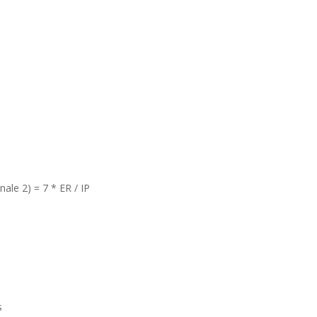
le 2) = 7 * ER / IP
s