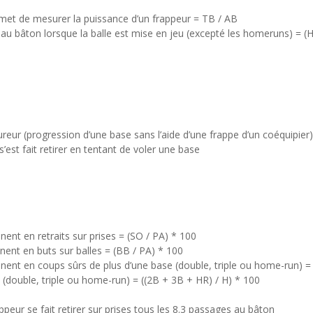
et de mesurer la puissance d’un frappeur = TB / AB
u bâton lorsque la balle est mise en jeu (excepté les homeruns) = (H
eur (progression d’une base sans l’aide d’une frappe d’un coéquipier)
’est fait retirer en tentant de voler une base
ent en retraits sur prises = (SO / PA) * 100
ent en buts sur balles = (BB / PA) * 100
ent en coups sûrs de plus d’une base (double, triple ou home-run) = 
(double, triple ou home-run) = ((2B + 3B + HR) / H) * 100
appeur se fait retirer sur prises tous les 8.3 passages au bâton