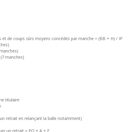
es et de coups sûrs moyens concédés par manche = (BB + H) / IP
ches)
 manches)
h (7 manches)
 titulaire
e
à un retrait en relançant la balle notamment)
uer un retrait = PO + A + E