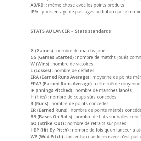
AB/RBI
: même chose avec les points produits
IP%
: pourcentage de passages au bâton qui se termin
STATS AU LANCER –
Stats standards
G (Games)
: nombre de matchs joués
GS (Games Started)
: nombre de matchs joués comm
W (Wins)
: nombre de victoires
L (Losses)
: nombre de défaites
ERA (Earned Runs Average)
: moyenne de points méri
ERA7 (Earned Runs Average)
: cette même moyenne r
IP (Innings Pitched)
: nombre de manches lancés
H (Hits)
: nombre de coups sûrs concédés
R (Runs)
: nombre de points concédés
ER (Earned Runs)
: nombre de points mérités concéd
BB (Bases On Balls)
: nombre de buts sur balles conc
SO (Strike-Out)
: nombre de retraits sur prises
HBP (Hit By Pitch)
: nombre de fois qu’un lanceur a at
WP (Wild Pitch)
: lancer fou que le receveur n’est pas